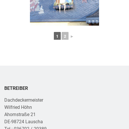
1
2
►
BETREIBER
Dachdeckermeister
Wilfried Höhn
Ahornstraße 21
DE-98724 Lauscha
Tel.: 036702 / 20389